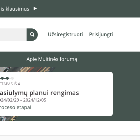
elis klausimus
Užsiregistruoti
Prisijungti
Apie Muitinės forumą
ETAPAS IŠ 4
asiūlymų planui rengimas
024/02/29 - 2024/12/05
roceso etapai