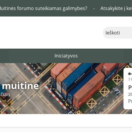
Muitinės forumo suteikiamas galimybes?
-
Atsakykite į k
Ieškoti
Iniciatyvos
3 
s muitine
P
čiais
2
P