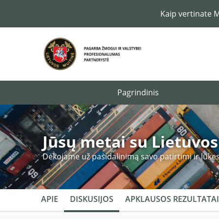
Kaip vertinate 
Pagrindinis
Jūsų metai su Lietuvo
Dėkojame už pasidalinimą savo patirtimi ir lūkes
APIE
DISKUSIJOS
APKLAUSOS REZULTATAI