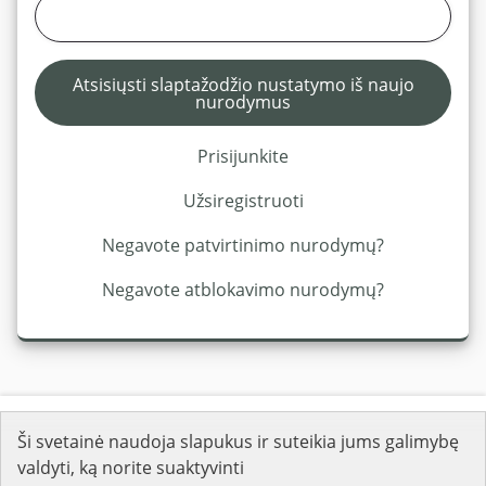
Atsisiųsti slaptažodžio nustatymo iš naujo
nurodymus
Prisijunkite
Užsiregistruoti
Negavote patvirtinimo nurodymų?
Negavote atblokavimo nurodymų?
Platformos teisiniai dokumentai
Ši svetainė naudoja slapukus ir suteikia jums galimybę
Kaip galiu dalyvauti?
Naudojimosi sąlygos
valdyti, ką norite suaktyvinti